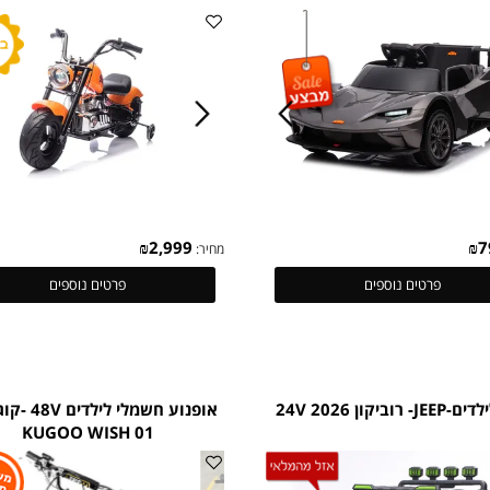
ממונעים לילדים- KTM - קיי.טי.אם GT
אופנוע חשמלי-הארלי דיוידסון לילד
ARLEY DAVIDSON 350W 36V
12V
₪
2,999
מחיר:
פרטים נוספים
פרטים נוספים