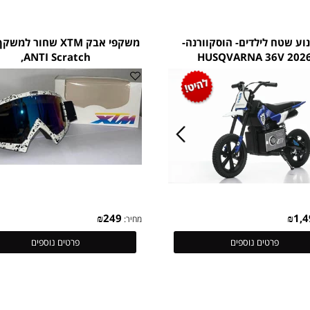
₪
1,999
מחיר:
פרטים נוספים
פרטים נוספים
ח לילדים- הוסקוורנה-
משקפי אבק XTM שחור למשקף 
ANTI Scratch,
HUSQVARNA 36V
₪
249
מחיר: