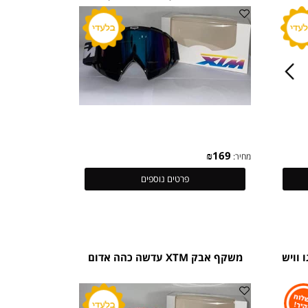
ים-
משקף אבק XTM שחור ציפוי צבע נגד
H
סנוור שמש ( HD VISION )
₪
169
מחיר:
פרטים נוספים