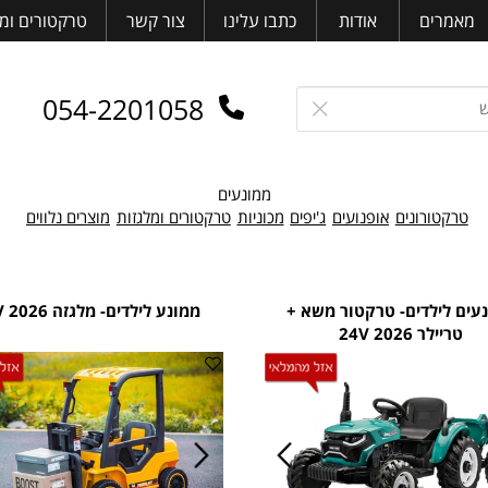
רים
אודות
כתבו עלינו
צור קשר
טרקטורים ומלגז
054-2201058
ממונעים
טורונים
אופנועים
ג'יפים
מכוניות
טרקטורים ומלגזות
מוצרים נלווים
ילדים- טרקטור משא +
ממונע לילדים- מלגזה 24V 2026
ר 24V 2026