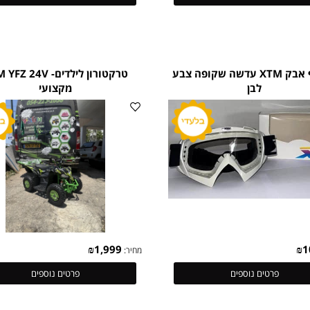
₪
1,399
מחיר:
פרטים נוספים
פרטים נוספים
משקף אבק XTM עדשה שקופה צבע
טרקטורון לילדים- M YFZ 24V
לבן
מקצועי