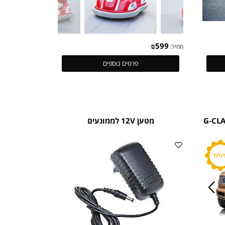
₪
599
מחיר:
פרטים נוספים
G-CLASS 2
מטען 12V לממונעים