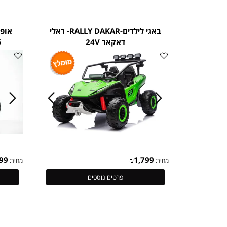
₪
100
₪
1,799
מחיר:
מחיר:
פרטים נוספים
באגי לילדים-RALLY DAKAR- ראלי
אופנוע שט
דאקאר 24V
 2026
₪
1,499
₪
1,799
מחיר:
מחיר: