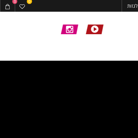
0
0
ות