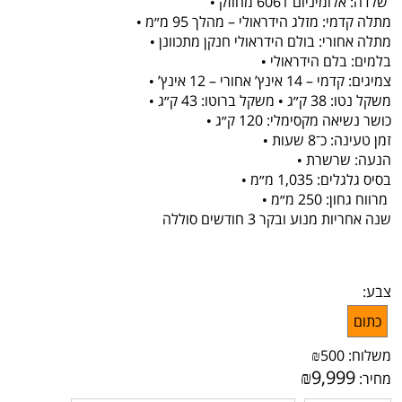
שלדה: אלומיניום 6061 מחוזק •
מתלה קדמי: מזלג הידראולי – מהלך 95 מ״מ •
מתלה אחורי: בולם הידראולי חנקן מתכוונן •
בלמים: בלם הידראולי •
צמיגים: קדמי – 14 אינץ’ אחורי – 12 אינץ’ •
משקל נטו: 38 ק״ג • משקל ברוטו: 43 ק״ג •
כושר נשיאה מקסימלי: 120 ק״ג •
זמן טעינה: כ־8 שעות •
הנעה: שרשרת •
בסיס גלגלים: 1,035 מ״מ •
מרווח גחון: 250 מ״מ •
שנה אחריות מנוע ובקר 3 חודשים סוללה
צבע:
כתום
משלוח:
500
₪
₪
9,999
מחיר: