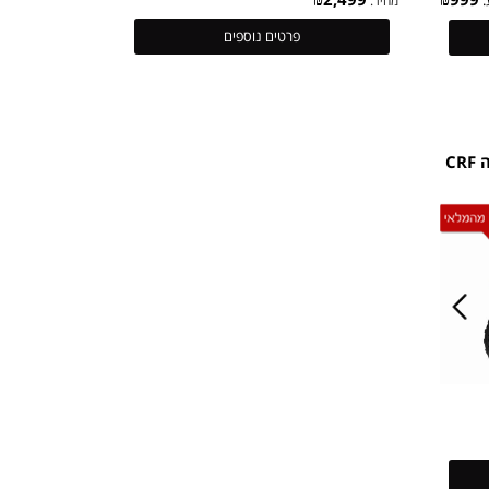
₪
2,499
₪
9
מחיר:
פרטים נוספים
לילדים- HONDA - הונדה CRF