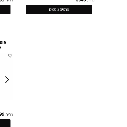
₪
999
₪
949
מחיר:
מחיר:
פרטים נוספים
אופנוע ש
W 36V