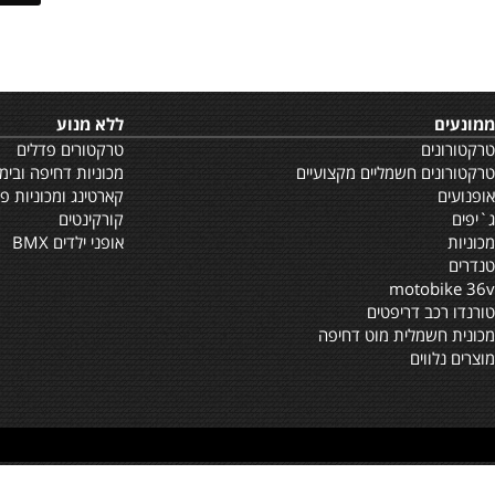
₪
3,499
מחיר:
ללא מנוע
ם
טרקטורים פדלים
ם חשמליים מקצועיים
מכוניות דחיפה ובימבות
קארטינג ומכוניות פדל
קורקינטים
אופני ילדים BMX
motob
ב דריפטים
שמלית מוט דחיפה
וים